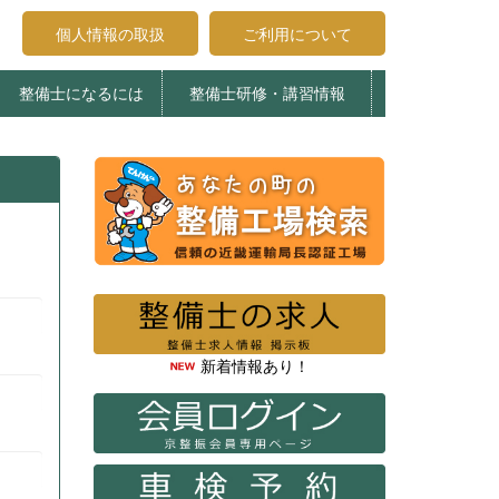
個人情報の取扱
ご利用について
整備士になるには
整備士研修・講習情報
受講申込みについて
受講生へのお知らせ
登録試験について
整備士養成施設
エコガレージ京都
整備主任・検査員法令研修
特定整備制度関係講習
整備主任者技術研修
検査員教習
新着情報あり！