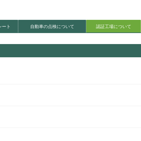
レート
自動車の点検について
認証工場について
ート価格
明器具
レート
レート
法
てんけんやさしさプロジェクト
てんけんくんフェスティバル
定期点検推進イベント
定期点検推進PR活動
環境にやさしい整備工場
オアシス整備工場
自動車の特定整備
社会貢献