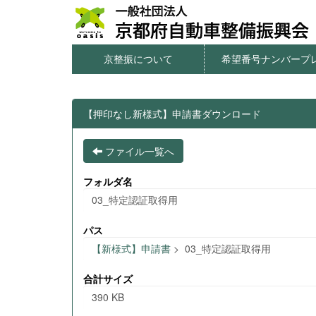
京整振について
希望番号ナンバープ
本サイトのご利用について
個人情報の取扱について
窓口一覧・アクセス
情報公開
希望番号ナンバープレ
字光式ナンバー用照
図柄入りナンバープ
一連番号ナンバープ
希望番号の申込方
【押印なし新様式】申請書ダウンロード
ファイル一覧へ
フォルダ名
03_特定認証取得用
パス
【新様式】申請書
>
03_特定認証取得用
合計サイズ
390 KB