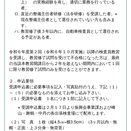
上） の実務経験を有し、適切に業務を行っている
者。
直近の整備主任者研修（法令研修）を受講した者。※
現在整備主任者として選任されていない方も含みま
す。
教習修了後３年以内に、自動車検査員として選任され
る予定がある者。
令和６年度第２回（令和６年１０月実施）以降の検査員教習
を受講し、教習修了試問を受けて不合格になった方は、最終
の当該本教習開講日から２年を超えない期間内において１回
に限り教習修了試問のみを受けることができます。
２．申込要領
受講申込書に必要事項を記入・写真貼付のうえ、下記（１）
～（５）の必要なものを添えてお申し込み下さい。
（１）受講申込書 １名につき１部に記入して下さい。
※ 受講申込書は２月１７日より振興会事業課および峰
山・舞鶴・中丹の各出張検査場にて配布します。
（２）写 真 １枚（縦4.5㎝×横3.5cm）（3ヶ月以内・無
帽・正面・上３分身・無背景）