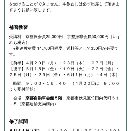
を受けることができません。本教習には必ず出席して頂きま
すようお願い致します。
補習教習
受講料 京整振会員25,000円、京整振非会員50,000円（いず
れも税込）
※別途教材費 14,700円程度、送料等として350円が必要で
す。
【前半】４月２０日（月）・２３日（木）・２７日（月）
【後半】５月１５日（金）・１９日（火）・２２日（金）・
２５日（月）・２９日（金）・６月１日（月）・４日（木）
時間 ９：００～１６：４０ （４月２０日は ９：００
より受付開始）
会場
京都自動車会館５階
京都市伏見区竹田向代町５１
－５（京都運輸支局構内）
修了試問
６月１１日（木）
１３：３０～１５：３０（１２：３０よ