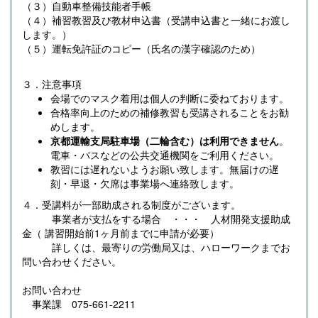
（３）自動車整備技能者手帳
（４）補習教習及び教材申込書（受講申込書と一緒にお渡し
します。）
（５）運転免許証のコピー（氏名の漢字確認のため）
３．注意事項
会場でのマスク着用は個人の判断に委ねております。
合格率向上のための補修教習も受講されることをお勧
めします。
京都運輸支局駐車場（二輪含む）は利用できません
。
電車・バスなどの公共交通機関をご利用ください。
教習には遅れないようお願い致します。無届けの遅
刻・早退・欠席は事業場へ連絡致します。
４．受講料が一部助成される制度がございます。
事業者が支払をする場合 ・・・ 人材開発支援助成
金（ 講習開始前1ヶ月前までに申請が必要）
詳しくは、最寄りの労働局又は、ハローワークまでお
問い合わせください。
お問い合わせ
事業課 075-661-2211