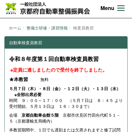
Menu
ホーム
整備士研修・講習情報
検査員教習
自動車検査員教習
令和８年度第１回自動車検査員教習
※定員に達しましたので受付を終了しました。
★本教習
無料
５月７日（木）・８日（金）・１２日（火）・１３日（水）
※全部出席必要
時間 ９：００～１７：００ （５月７日は ８：４５ より
受付開始、５月１３日は １６：３０まで）
会場
京都自動車会館５階
京都市伏見区竹田向代町５１－
５（京都運輸支局構内）
本教習期間中、１日でも遅刻または欠席されますと修了試問