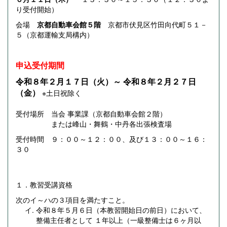
り受付開始）
会場
京都自動車会館５階
京都市伏見区竹田向代町５１－
５（京都運輸支局構内）
申込受付期間
令和８年２月１７日（火）～ 令和８年２月２７日
（金）
※土日祝除く
受付場所 当会 事業課（京都自動車会館２階）
または峰山・舞鶴・中丹各出張検査場
受付時間 ９：００～１２：００、及び１３：００～１６：
３０
１．教習受講資格
次のイ～ハの３項目を満たすこと。
令和８年５月６日（本教習開始日の前日）において、
整備主任者として １年以上（一級整備士は６ヶ月以