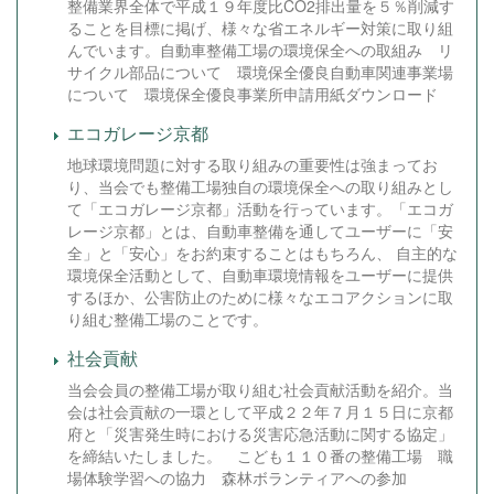
整備業界全体で平成１９年度比CO2排出量を５％削減す
ることを目標に掲げ、様々な省エネルギー対策に取り組
んでいます。自動車整備工場の環境保全への取組み リ
サイクル部品について 環境保全優良自動車関連事業場
について 環境保全優良事業所申請用紙ダウンロード
エコガレージ京都
地球環境問題に対する取り組みの重要性は強まってお
り、当会でも整備工場独自の環境保全への取り組みとし
て「エコガレージ京都」活動を行っています。「エコガ
レージ京都」とは、自動車整備を通してユーザーに「安
全」と「安心」をお約束することはもちろん、 自主的な
環境保全活動として、自動車環境情報をユーザーに提供
するほか、公害防止のために様々なエコアクションに取
り組む整備工場のことです。
社会貢献
当会会員の整備工場が取り組む社会貢献活動を紹介。当
会は社会貢献の一環として平成２２年７月１５日に京都
府と「災害発生時における災害応急活動に関する協定」
を締結いたしました。 こども１１０番の整備工場 職
場体験学習への協力 森林ボランティアへの参加