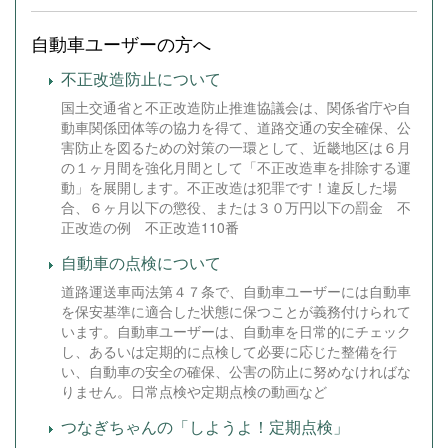
自動車ユーザーの方へ
不正改造防止について
国土交通省と不正改造防止推進協議会は、関係省庁や自
動車関係団体等の協力を得て、道路交通の安全確保、公
害防止を図るための対策の一環として、近畿地区は６月
の１ヶ月間を強化月間として「不正改造車を排除する運
動」を展開します。不正改造は犯罪です！違反した場
合、６ヶ月以下の懲役、または３０万円以下の罰金 不
正改造の例 不正改造110番
自動車の点検について
道路運送車両法第４７条で、自動車ユーザーには自動車
を保安基準に適合した状態に保つことが義務付けられて
います。自動車ユーザーは、自動車を日常的にチェック
し、あるいは定期的に点検して必要に応じた整備を行
い、自動車の安全の確保、公害の防止に努めなければな
りません。日常点検や定期点検の動画など
つなぎちゃんの「しようよ！定期点検」