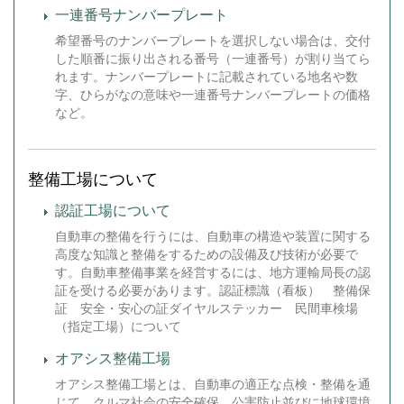
一連番号ナンバープレート
希望番号のナンバープレートを選択しない場合は、交付
した順番に振り出される番号（一連番号）が割り当てら
れます。ナンバープレートに記載されている地名や数
字、ひらがなの意味や一連番号ナンバープレートの価格
など。
整備工場について
認証工場について
自動車の整備を行うには、自動車の構造や装置に関する
高度な知識と整備をするための設備及び技術が必要で
す。自動車整備事業を経営するには、地方運輸局長の認
証を受ける必要があります。認証標識（看板） 整備保
証 安全・安心の証ダイヤルステッカー 民間車検場
（指定工場）について
オアシス整備工場
オアシス整備工場とは、自動車の適正な点検・整備を通
じて、クルマ社会の安全確保、公害防止並びに地球環境