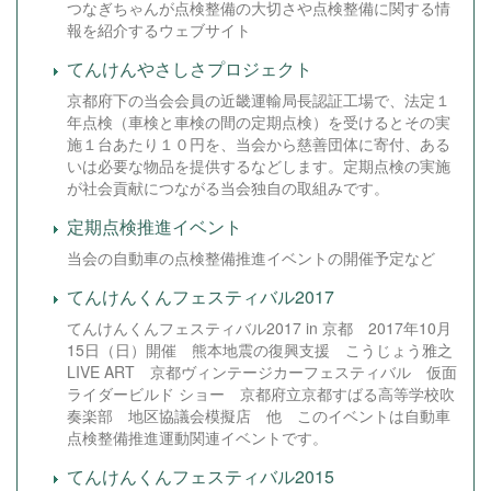
つなぎちゃんが点検整備の大切さや点検整備に関する情
報を紹介するウェブサイト
てんけんやさしさプロジェクト
京都府下の当会会員の近畿運輸局長認証工場で、法定１
年点検（車検と車検の間の定期点検）を受けるとその実
施１台あたり１０円を、当会から慈善団体に寄付、ある
いは必要な物品を提供するなどします。定期点検の実施
が社会貢献につながる当会独自の取組みです。
定期点検推進イベント
当会の自動車の点検整備推進イベントの開催予定など
てんけんくんフェスティバル2017
てんけんくんフェスティバル2017 in 京都 2017年10月
15日（日）開催 熊本地震の復興支援 こうじょう雅之
LIVE ART 京都ヴィンテージカーフェスティバル 仮面
ライダービルド ショー 京都府立京都すばる高等学校吹
奏楽部 地区協議会模擬店 他 このイベントは自動車
点検整備推進運動関連イベントです。
てんけんくんフェスティバル2015