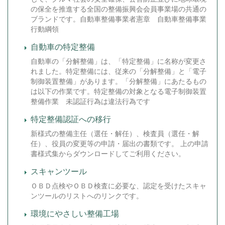
の保全を推進する全国の整備振興会会員事業場の共通の
ブランドです。自動車整備事業者憲章 自動車整備事業
行動綱領
自動車の特定整備
自動車の「分解整備」は、「特定整備」に名称が変更さ
れました。特定整備には、従来の「分解整備」と「電子
制御装置整備」があります。「分解整備」にあたるもの
は以下の作業です。特定整備の対象となる電子制御装置
整備作業 未認証行為は違法行為です
特定整備認証への移行
新様式の整備主任（選任・解任）、検査員（選任・解
任）、役員の変更等の申請・届出の書類です。 上の申請
書様式集からダウンロードしてご利用ください。
スキャンツール
ＯＢＤ点検やＯＢＤ検査に必要な、認定を受けたスキャ
ンツールのリストへのリンクです。
環境にやさしい整備工場