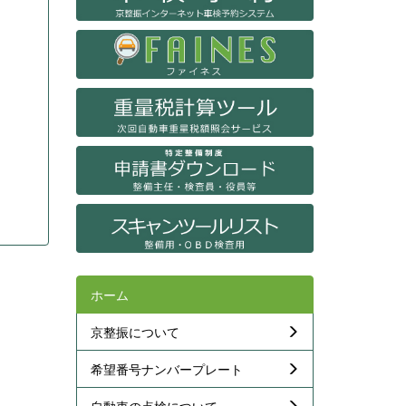
ホーム
京整振について
希望番号ナンバープレート
自動車の点検について