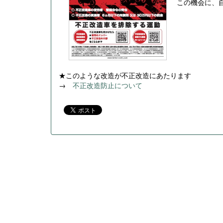
この機会に、
★このような改造が不正改造にあたります
→
不正改造防止について