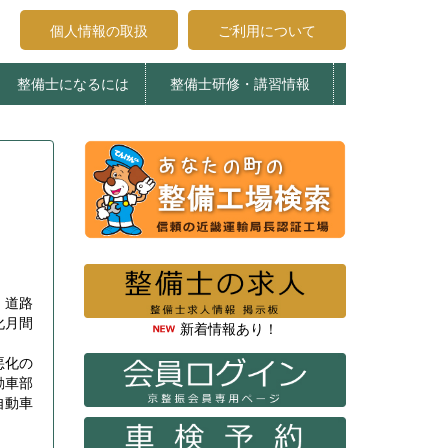
個人情報の取扱
ご利用について
整備士になるには
整備士研修・講習情報
受講申込みについて
受講生へのお知らせ
登録試験について
整備士養成施設
エコガレージ京都
整備主任・検査員法令研修
特定整備制度関係講習
整備主任者技術研修
検査員教習
、道路
化月間
新着情報あり！
悪化の
動車部
自動車