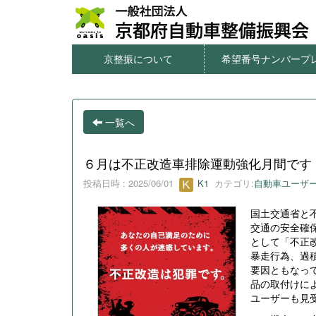
京整振について
希望番号ナンバープ
本サイトのご利用について
個人情報の取扱について
窓口一覧・アクセス
情報公開
希望番号ナンバープレ
字光式ナンバー用照
図柄入りナンバープ
一連番号ナンバープ
希望番号の申込方
一覧へ
６月は不正改造車排除運動強化月間です
投稿日時 : 2025/06/01
K1
カテゴリ:
自動車ユーザ
国土交通省と
交通の安全確
として「不正
暴走行為、過
要因ともなっ
品の取付けに
ユーザーも見