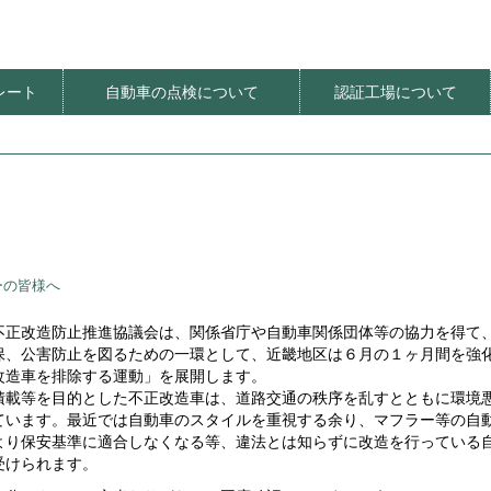
レート
自動車の点検について
認証工場について
ート価格
明器具
レート
レート
法
てんけんやさしさプロジェクト
てんけんくんフェスティバル
定期点検推進イベント
定期点検推進PR活動
環境にやさしい整備工場
オアシス整備工場
自動車の特定整備
社会貢献
ーの皆様へ
不正改造防止推進協議会は、関係省庁や自動車関係団体等の協力を得て
保、公害防止を図るための一環として、近畿地区は６月の１ヶ月間を強
改造車を排除する運動」を展開します。
積載等を目的とした不正改造車は、道路交通の秩序を乱すとともに環境
ています。最近では自動車のスタイルを重視する余り、マフラー等の自
より保安基準に適合しなくなる等、違法とは知らずに改造を行っている
受けられます。