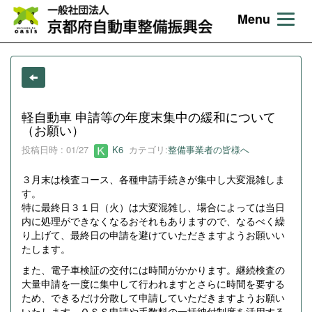
Menu
軽自動車 申請等の年度末集中の緩和について
（お願い）
投稿日時 : 01/27
K6
カテゴリ:
整備事業者の皆様へ
３月末は検査コース、各種申請手続きが集中し大変混雑しま
す。
特に最終日３１日（火）は大変混雑し、場合によっては当日
内に処理ができなくなるおそれもありますので、なるべく繰
り上げて、最終日の申請を避けていただきますようお願いい
たします。
また、電子車検証の交付には時間がかかります。継続検査の
大量申請を一度に集中して行われますとさらに時間を要する
ため、できるだけ分散して申請していただきますようお願い
いたします。ＯＳＳ申請や手数料の一括納付制度を活用する