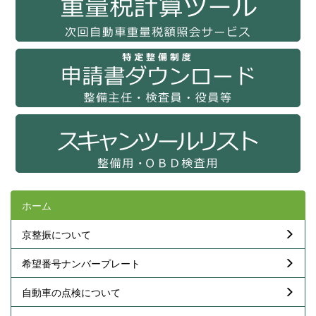
ホーム
京整振について
希望番号ナンバープレート
自動車の点検について