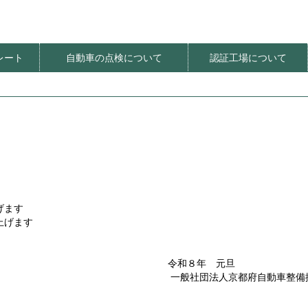
レート
自動車の点検について
認証工場について
ート価格
明器具
レート
レート
法
てんけんやさしさプロジェクト
てんけんくんフェスティバル
定期点検推進イベント
定期点検推進PR活動
環境にやさしい整備工場
オアシス整備工場
自動車の特定整備
社会貢献
げます
上げます
令和８年 
一般社団法人京都府自動車整備