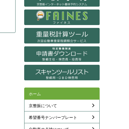
ホーム
京整振について
希望番号ナンバープレート
自動車の点検について