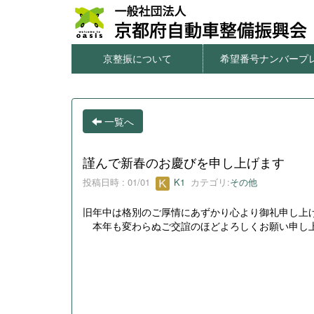
京整振について
希望番号ナンバープ
本サイトのご利用について
個人情報の取扱について
窓口一覧・アクセス
情報公開
希望番号ナンバープレ
字光式ナンバー用照
図柄入りナンバープ
一連番号ナンバープ
希望番号の申込方
一覧へ
謹んで新春のお慶びを申し上げます
投稿日時 : 01/01
K1
カテゴリ:
その他
旧年中は格別のご厚情にあずかり心より御礼申し上
本年も変わらぬご交誼のほどよろしくお願い申し