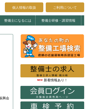
個人情報の取扱
ご利用について
整備士になるには
整備士研修・講習情報
受講申込みについて
受講生へのお知らせ
登録試験について
整備士養成施設
エコガレージ京都
整備主任・検査員法令研修
特定整備制度関係講習
整備主任者技術研修
検査員教習
新着情報あり！
元旦
振興会