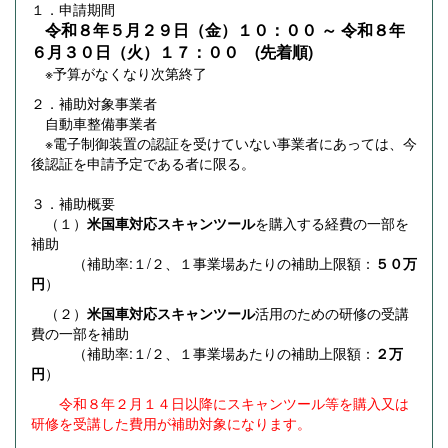
１．申請期間
令和８年５月２９日（金）１０：００ ～ 令和８年
６月３０日（火）１７：００ (先着順)
※予算がなくなり次第終了
２．補助対象事業者
自動車整備事業者
※電子制御装置の認証を受けていない事業者にあっては、今
後認証を申請予定である者に限る。
３．補助概要
（１）
米国車対応スキャンツール
を購入する経費の一部を
補助
（補助率:１/２、１事業場あたりの補助上限額：
５０万
円
）
（２）
米国車対応スキャンツール
活用のための研修の受講
費の一部を補助
（補助率:１/２、１事業場あたりの補助上限額：
２万
円
）
令和８年２月１４日以降にスキャンツール等を
購入又は
研修を受講した費用が補助対象になります。