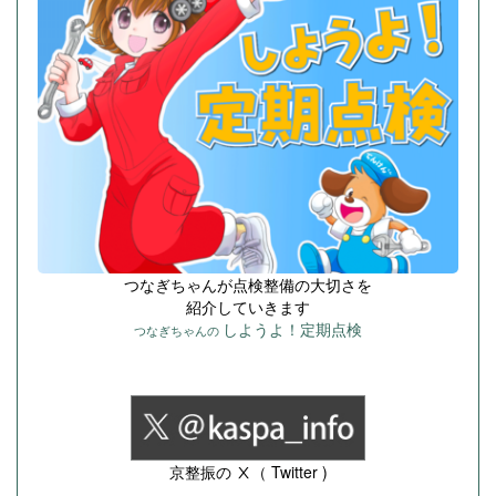
つなぎちゃんが点検整備の大切さを
紹介していきます
しようよ！定期点検
つなぎちゃんの
京整振の Ⅹ（ Twitter )