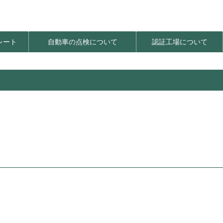
レート
自動車の点検について
認証工場について
ート価格
明器具
レート
レート
法
てんけんやさしさプロジェクト
てんけんくんフェスティバル
定期点検推進イベント
定期点検推進PR活動
環境にやさしい整備工場
オアシス整備工場
自動車の特定整備
社会貢献