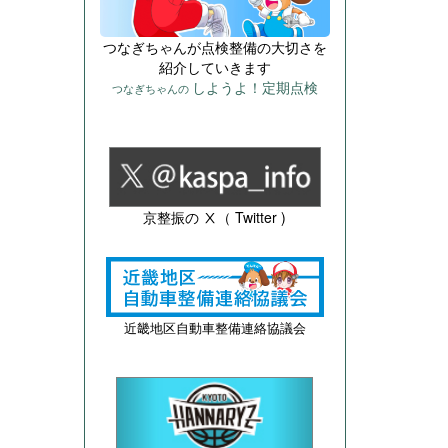
つなぎちゃんが点検整備の大切さを
紹介していきます
しようよ！定期点検
つなぎちゃんの
京整振の Ⅹ（ Twitter )
近畿地区自動車整備連絡協議会