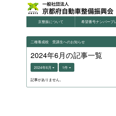
京整振について
希望番号ナンバープ
本サイトのご利用について
個人情報の取扱について
窓口一覧・アクセス
情報公開
希望番号ナンバープレ
字光式ナンバー用照
図柄入りナンバープ
一連番号ナンバープ
希望番号の申込方
二種養成校 受講生へのお知らせ
2024年6月の記事一覧
2024年6月
1件
記事がありません。