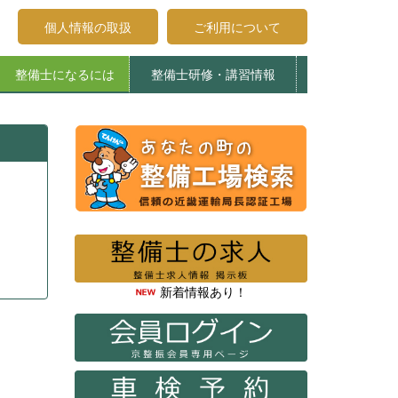
個人情報の取扱
ご利用について
整備士になるには
整備士研修・講習情報
受講申込みについて
受講生へのお知らせ
登録試験について
整備士養成施設
エコガレージ京都
整備主任・検査員法令研修
特定整備制度関係講習
整備主任者技術研修
検査員教習
新着情報あり！