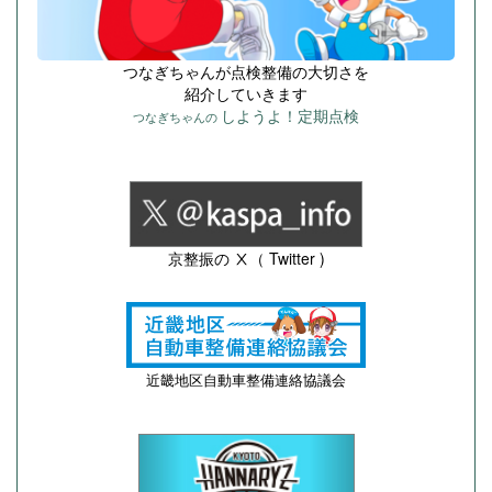
つなぎちゃんが点検整備の大切さを
紹介していきます
しようよ！定期点検
つなぎちゃんの
京整振の Ⅹ（ Twitter )
近畿地区自動車整備連絡協議会