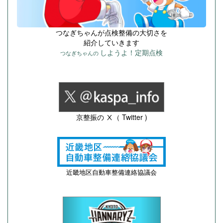
つなぎちゃんが点検整備の大切さを
紹介していきます
しようよ！定期点検
つなぎちゃんの
京整振の Ⅹ（ Twitter )
近畿地区自動車整備連絡協議会