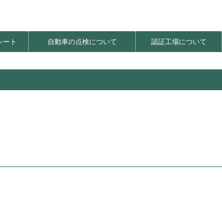
レート
自動車の点検について
認証工場について
ート価格
明器具
レート
レート
法
てんけんやさしさプロジェクト
てんけんくんフェスティバル
定期点検推進イベント
定期点検推進PR活動
環境にやさしい整備工場
オアシス整備工場
自動車の特定整備
社会貢献