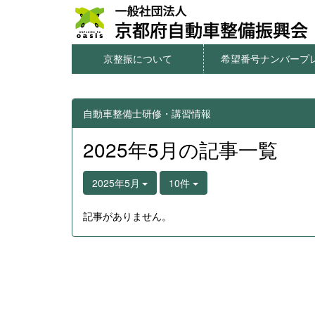
京整振について
希望番号ナンバープ
本サイトのご利用について
個人情報の取扱について
窓口一覧・アクセス
情報公開
希望番号ナンバープレ
字光式ナンバー用照
図柄入りナンバープ
一連番号ナンバープ
希望番号の申込方
自動車整備士研修・講習情報
2025年5月の記事一覧
2025年5月
10件
記事がありません。