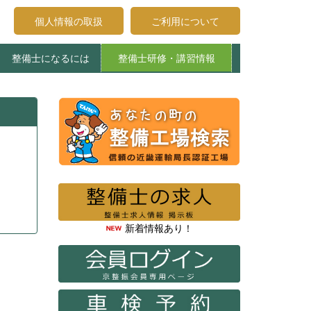
個人情報の取扱
ご利用について
整備士になるには
整備士研修・講習情報
受講申込みについて
受講生へのお知らせ
登録試験について
整備士養成施設
エコガレージ京都
整備主任・検査員法令研修
特定整備制度関係講習
整備主任者技術研修
検査員教習
新着情報あり！