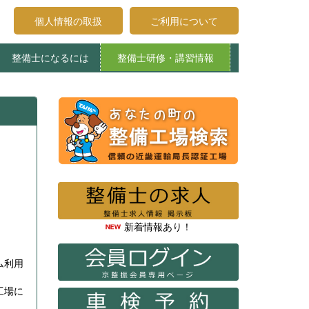
個人情報の取扱
ご利用について
整備士になるには
整備士研修・講習情報
受講申込みについて
受講生へのお知らせ
登録試験について
整備士養成施設
エコガレージ京都
整備主任・検査員法令研修
特定整備制度関係講習
整備主任者技術研修
検査員教習
新着情報あり！
ム利用
工場に