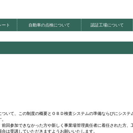
レート
自動車の点検について
認証工場について
ート価格
明器具
レート
レート
法
てんけんやさしさプロジェクト
てんけんくんフェスティバル
定期点検推進イベント
定期点検推進PR活動
環境にやさしい整備工場
オアシス整備工場
自動車の特定整備
社会貢献
について、この制度の概要とＯＢＤ検査システムの準備ならびにシステ
す。
、前回参加できなかった方や新しく事業場管理責任者に着任された方、
場合は受講していただきますようお願いいたします。