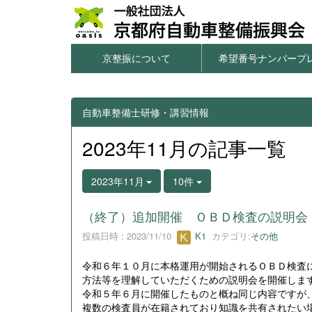
京整振について
希望番号ナンバープ
本サイトのご利用について
個人情報の取扱について
窓口一覧・アクセス
情報公開
希望番号ナンバープレ
字光式ナンバー用照
図柄入りナンバープ
一連番号ナンバープ
希望番号の申込方
自動車整備士研修・講習情報
2023年11月の記事一覧
2023年11月
10件
（終了）追加開催 ＯＢＤ検査の説明会
投稿日時 : 2023/11/10
K1
カテゴリ:
その他
令和６年１０月に本格運用が開始されるＯＢＤ検査
方法等を理解していただくための説明会を開催しま
令和５年６月に開催したものと概ね同じ内容ですが
複数の検査員が在籍されており知識を共有されたい