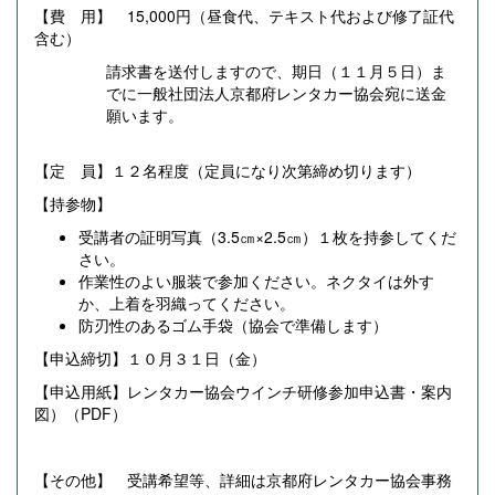
【費 用】 15,000円（昼食代、テキスト代および修了証代
含む）
請求書を送付しますので、期日（１１月５日）ま
でに一般社団法人京都府レンタカー協会宛に送金
願います。
【定 員】１２名程度（定員になり次第締め切ります）
【持参物】
受講者の証明写真（3.5㎝×2.5㎝）１枚を持参してくだ
さい。
作業性のよい服装で参加ください。ネクタイは外す
か、上着を羽織ってください。
防刃性のあるゴム手袋（協会で準備します）
【申込締切】１０月３１日（金）
【申込用紙】レンタカー協会ウインチ研修参加申込書・案内
図）（PDF）
【その他】 受講希望等、詳細は京都府レンタカー協会事務