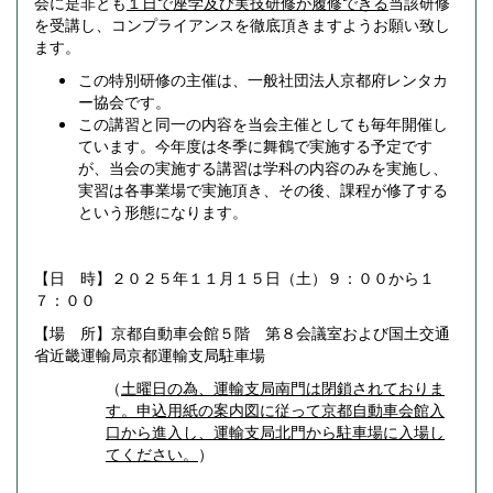
会に是非とも
１日で座学及び実技研修が履修できる
当該研修
を受講し、コンプライアンスを徹底頂きますようお願い致し
ます。
この特別研修の主催は、一般社団法人京都府レンタカ
ー協会です。
この講習と同一の内容を当会主催としても毎年開催し
ています。今年度は冬季に舞鶴で実施する予定です
が、当会の実施する講習は学科の内容のみを実施し、
実習は各事業場で実施頂き、その後、課程が修了する
という形態になります。
【日 時】２０２５年１１月１５日（土）９：００から１
７：００
【場 所】京都自動車会館５階 第８会議室および国土交通
省近畿運輸局京都運輸支局駐車場
（
土曜日の為、運輸支局南門は閉鎖されておりま
す。申込用紙の案内図に従って京都自動車会館入
口から進入し、運輸支局北門から駐車場に入場し
てください。
）