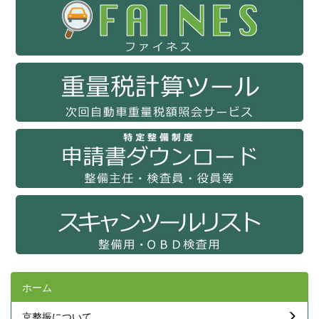
ホーム
京整振について