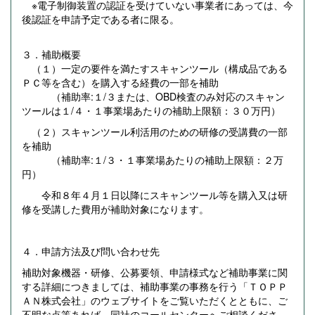
※電子制御装置の認証を受けていない事業者にあっては、今
後認証を申請予定である者に限る。
３．補助概要
（１）一定の要件を満たすスキャンツール（構成品である
ＰＣ等を含む）を購入する経費の一部を補助
（補助率:１/３または、OBD検査のみ対応のスキャン
ツールは１/４・１事業場あたりの補助上限額：３０万円）
（２）スキャンツール利活用のための研修の受講費の一部
を補助
（補助率:１/３・１事業場あたりの補助上限額：２万
円）
令和８年４月１日以降にスキャンツール等を購入又は研
修を受講した費用が補助対象になります。
４．申請方法及び問い合わせ先
補助対象機器・研修、公募要領、申請様式など補助事業に関
する詳細につきましては、補助事業の事務を行う「ＴＯＰＰ
ＡＮ株式会社」のウェブサイトをご覧いただくとともに、ご
不明な点等あれば、同社のコールセンターへご相談くださ