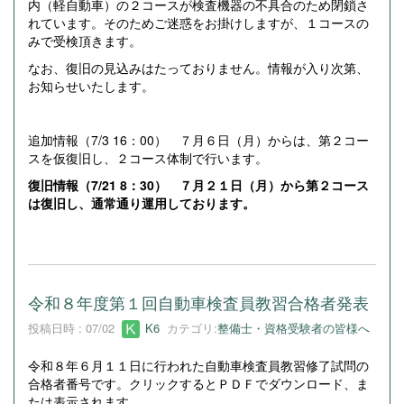
内（軽自動車）の２コースが検査機器の不具合のため閉鎖さ
れています。そのためご迷惑をお掛けしますが、１コースの
みで受検頂きます。
なお、復旧の見込みはたっておりません。情報が入り次第、
お知らせいたします。
追加情報（7/3 16：00） ７月６日（月）からは、第２コー
スを仮復旧し、２コース体制で行います。
復旧情報（7/21 8：30） ７月２１日（月）から第２コース
は復旧し、通常通り運用しております。
令和８年度第１回自動車検査員教習合格者発表
投稿日時 : 07/02
K6
カテゴリ:
整備士・資格受験者の皆様へ
令和８年６月１１日に行われた自動車検査員教習修了試問の
合格者番号です。クリックするとＰＤＦでダウンロード、ま
たは表示されます。