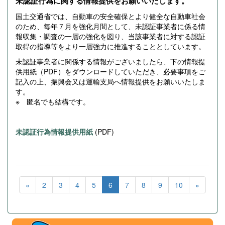
未認証行為に関する情報提供をお願いいたします。
国土交通省では、自動車の安全確保とより健全な自動車社会
のため、毎年７月を強化月間として、未認証事業者に係る情
報収集・調査の一層の強化を図り、当該事業者に対する認証
取得の指導等をより一層強力に推進することとしています。
未認証事業者に関係する情報がございましたら、下の情報提
供用紙（PDF）をダウンロードしていただき、必要事項をご
記入の上、振興会又は運輸支局へ情報提供をお願いいたしま
す。
※ 匿名でも結構です。
未認証行為情報提供用紙
(PDF)
«
2
3
4
5
6
7
8
9
10
»