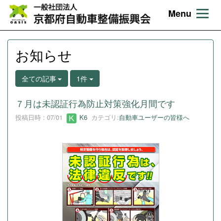
Menu
お知らせ
全ての記事
1件
７月は未認証行為防止対策強化月間です
投稿日時 : 07/01
K6
カテゴリ:
自動車ユーザーの皆様へ