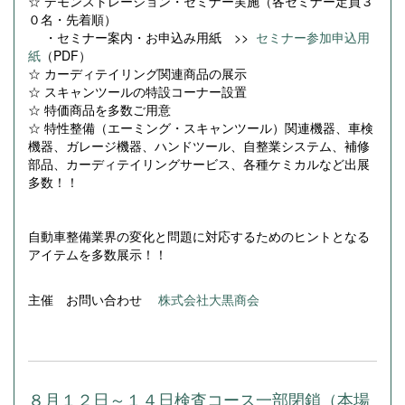
☆ デモンストレーション・セミナー実施（各セミナー定員３
０名・先着順）
・セミナー案内・お申込み用紙 >>
セミナー参加申込用
紙
（PDF）
☆ カーディテイリング関連商品の展示
☆ スキャンツールの特設コーナー設置
☆ 特価商品を多数ご用意
☆ 特性整備（エーミング・スキャンツール）関連機器、車検
機器、ガレージ機器、ハンドツール、自整業システム、補修
部品、カーディテイリングサービス、各種ケミカルなど出展
多数！！
自動車整備業界の変化と問題に対応するためのヒントとなる
アイテムを多数展示！！
主催 お問い合わせ
株式会社大黒商会
８月１２日～１４日検査コース一部閉鎖（本場