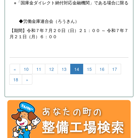
※「国庫金ダイレクト納付対応金融機関」である場合に限る
◆労働金庫連合会（ろうきん）
【期間】令和７年７月２０日（日）２１：００ ～ 令和７年７
月２１日（月）６：００
«
10
11
12
13
14
15
16
17
18
»