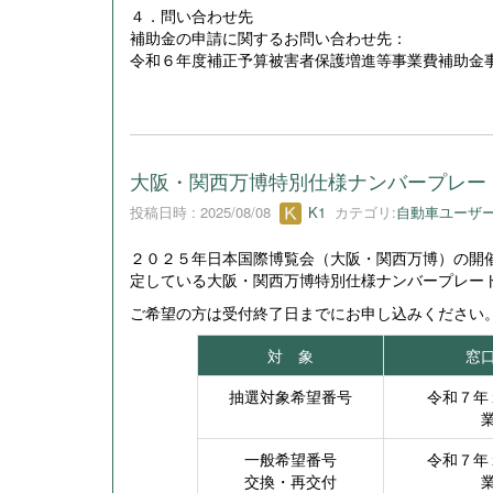
４．問い合わせ先
補助金の申請に関するお問い合わせ先：
令和６年度補正予算被害者保護増進等事業費補助金事務局 TE
大阪・関西万博特別仕様ナンバープレー
投稿日時 : 2025/08/08
K1
カテゴリ:
自動車ユーザ
２０２５年日本国際博覧会（大阪・関西万博）の開
定している大阪・関西万博特別仕様ナンバープレー
ご希望の方は受付終了日までにお申し込みください
対 象
窓
抽選対象希望番号
令和７年
一般希望番号
令和７年
交換・再交付