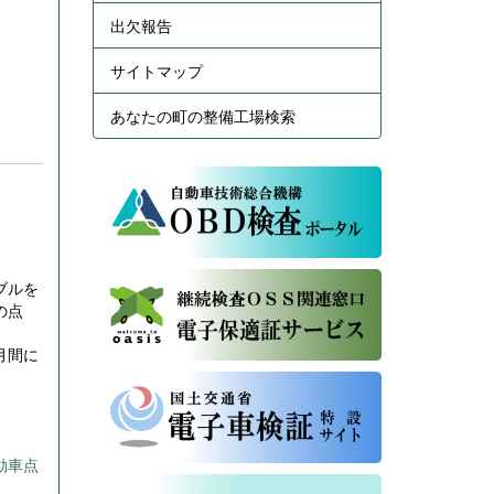
出欠報告
サイトマップ
あなたの町の整備工場検索
ブルを
の点
月間に
動車点