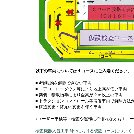
以下の車両については１コースにご入場ください。
■ 4輪駆動を解除できない車両
■ エアロ・ローダウン等により地上高が低い車両
■ 架装・積載物等により全高が２ｍ以上の車両
■ トラクションコントロール等装備車両で解除方法
■ 構造変更・諸元の変更を伴う車両
※ユーザー車検等・検査や運転に不慣れな方も１コ
検査機器入替工事間中における仮設コースについて