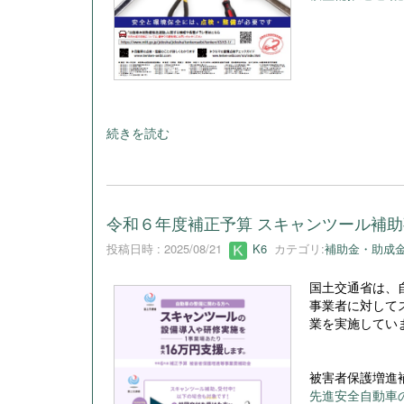
続きを読む
令和６年度補正予算 スキャンツール補
投稿日時 : 2025/08/21
K6
カテゴリ:
補助金・助成
国土交通省は、
事業者に対して
業を実施してい
被害者保護増進
先進安全自動車