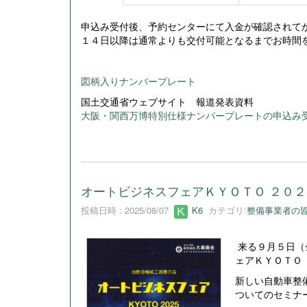
申込み受付後、予約センターにて入金が確認されて
１４日以降は通常よりも交付可能となるまでお時間
図柄入りナンバープレート
国土交通省ウェブサイト 報道発表資料
大阪・関西万博特別仕様ナンバープレートの申込み
オートビジネスフェアＫＹＯＴＯ ２０
投稿日時 : 2025/08/07
K6
カテゴリ:
整備事業者の
来る９月５日（
ェアＫＹＯＴＯ
新しい自動車整
ついてのセミナ