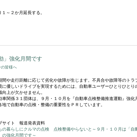
り１～２か月延長する。
動」強化月間です
ーの皆様へ
期間や走行距離に応じて劣化や故障が生じます。不具合や故障等のトラ
境に優しいドライブを実現するためには、自動車ユーザーひとりひとり
識向上が欠かせません。
動車関係３１団体は、９月・１０月を『自動車点検整備推進運動』強化
各地で自動車の点検・整備の重要性をＰＲしています。
ブサイト 報道発表資料
もの暮らしにクルマの点検 点検整備やらないと～９月・１０月は「自
」の強化月間です～