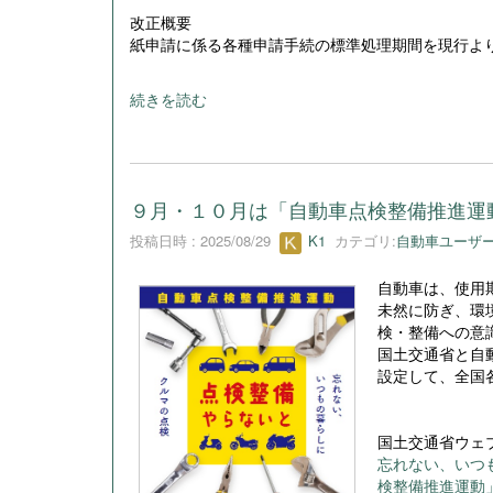
改正概要
紙申請に係る各種申請手続の標準処理期間を現行よ
続きを読む
９月・１０月は「自動車点検整備推進運
投稿日時 : 2025/08/29
K1
カテゴリ:
自動車ユーザ
自動車は、使用
未然に防ぎ、環
検・整備への意
国土交通省と自
設定して、全国
国土交通省ウェ
忘れない、いつ
検整備推進運動