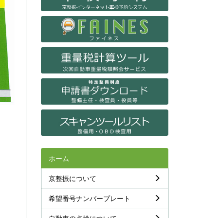
ホーム
京整振について
希望番号ナンバープレート
自動車の点検について