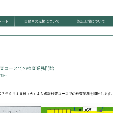
レート
自動車の点検について
認証工場について
ート価格
明器具
レート
レート
法
てんけんやさしさプロジェクト
てんけんくんフェスティバル
定期点検推進イベント
定期点検推進PR活動
環境にやさしい整備工場
オアシス整備工場
自動車の特定整備
社会貢献
検査コースでの検査業務開始
皆様へ
和７年９月１６日（火）より仮設検査コースでの検査業務を開始します