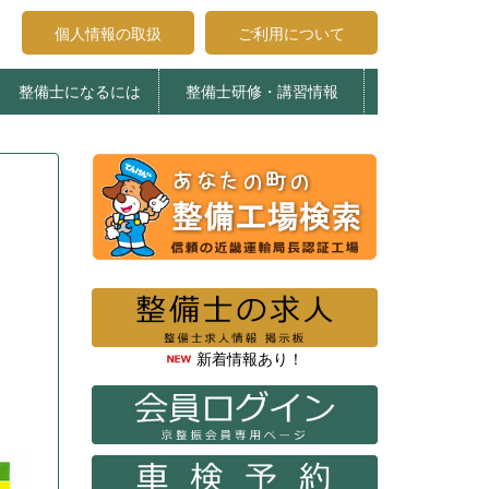
個人情報の取扱
ご利用について
整備士になるには
整備士研修・講習情報
受講申込みについて
受講生へのお知らせ
登録試験について
整備士養成施設
エコガレージ京都
整備主任・検査員法令研修
特定整備制度関係講習
整備主任者技術研修
検査員教習
新着情報あり！
。