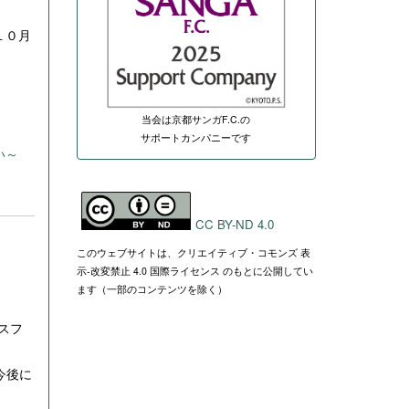
１０月
当会は京都サンガF.C.の
サポートカンパニーです
い～
CC BY-ND 4.0
このウェブサイトは、クリエイティブ・コモンズ 表
示-改変禁止 4.0 国際ライセンス のもとに公開してい
ます（一部のコンテンツを除く）
スフ
今後に