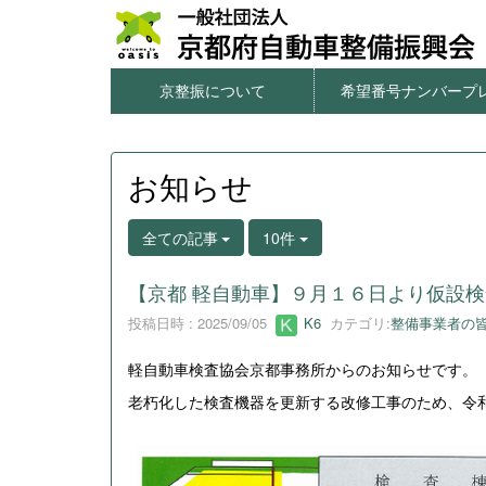
京整振について
希望番号ナンバープ
本サイトのご利用について
個人情報の取扱について
窓口一覧・アクセス
情報公開
希望番号ナンバープレ
字光式ナンバー用照
図柄入りナンバープ
一連番号ナンバープ
希望番号の申込方
お知らせ
全ての記事
10件
【京都 軽自動車】９月１６日より仮設
投稿日時 : 2025/09/05
K6
カテゴリ:
整備事業者の
軽自動車検査協会京都事務所からのお知らせです。
老朽化した検査機器を更新する改修工事のため、令